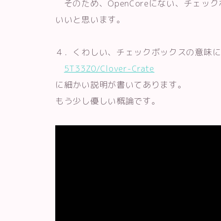
そのため、OpenCoreにない、チェック
いいと思います。
４．くわしい、チェックボックスの意味
5T33Z0/Clover-Crate
に細かい説明が書いてあります。
もう少し優しい概論です。