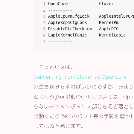
OpenCore             Clover

----------

AppleCpuPmCfgLock    AppleIntelCPUPM
AppleXcpmCfgLock     KernelPm

DisableRtcChecksum   AppleRTC

LapicKernelPanic     KernelLapic

----------
もっといえば、
Converting from Clover to OpenCore
の逆さ読みをすればいいのですが、あま
とくにBigSur以前のCPUについては、Op
らないチェックボックス部分をそぎ落と
ば動くだろうPCのパッチ等の手間を増や
していると感じます。