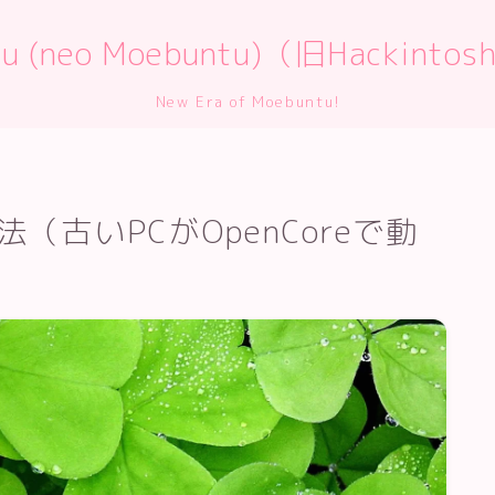
ntu (neo Moebuntu)（旧Hackint
New Era of Moebuntu!
法（古いPCがOpenCoreで動