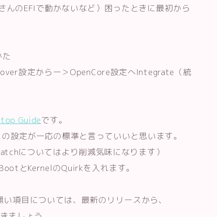
0nさんのEFIで動かないなど）困ったときに最初から
かた
設定からー＞OpenCore設定へIntegrate（統
top Guide
です。
部分はこの設定が一応の標準と言っていいと思います。
I-Patchについてはより削減気味になります）
otとKernelのQuirkを入れます。
、無い項目については、最新のリリースから、
ってきましょう。