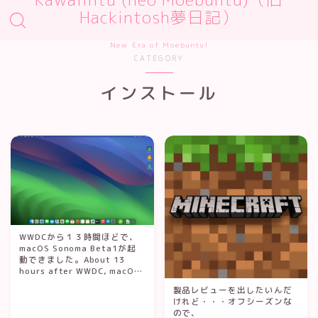
Hackintosh夢日記）
New Era of Moebuntu!
CATEGORY
インストール
WWDCから１３時間ほどで、
macOS Sonoma Beta1が起
動できました。About 13
hours after WWDC, macOS
Sonoma Beta1 was able to
製品レビューを出したいんだ
boot.
けれど・・・オフシーズンな
ので、