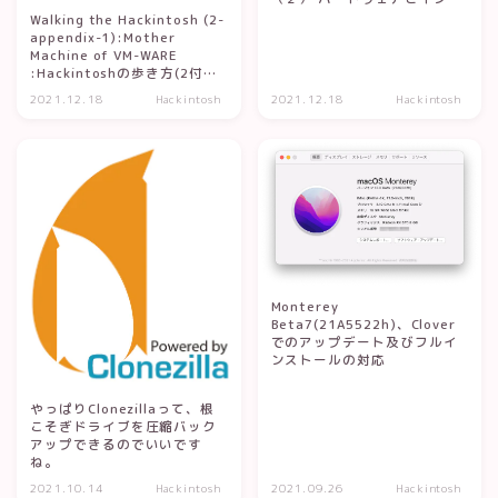
トール
Walking the Hackintosh (2-
appendix-1):Mother
Machine of VM-WARE
:Hackintoshの歩き方(2付録
の１):VM-WAREのマザーマシ
2021.12.18
Hackintosh
2021.12.18
Hackintosh
ン
Monterey
Beta7(21A5522h)、Clover
でのアップデート及びフルイ
ンストールの対応
やっぱりClonezillaって、根
こそぎドライブを圧縮バック
アップできるのでいいです
ね。
2021.10.14
Hackintosh
2021.09.26
Hackintosh