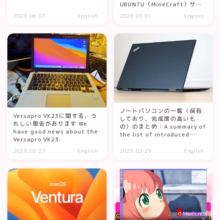
UBUNTU（MineCraft）サー
バ関係のアナウンスです。I'd
2023.06.07
English
2023.05.01
English
like to publish a product
review, but since it's the
off-season, this is an
announcement about the
UBUNTU (MineCraft)
server.
ノートパソコンの一覧（保有
Versapro VK23に関する、う
しており、完成度の高いも
れしい報告があります We
の）のまとめ：A summary of
have good news about the
the list of introduced
Versapro VK23.
laptops (the ones I own
and have a high degree of
2023.03.27
English
2023.02.23
English
perfection)