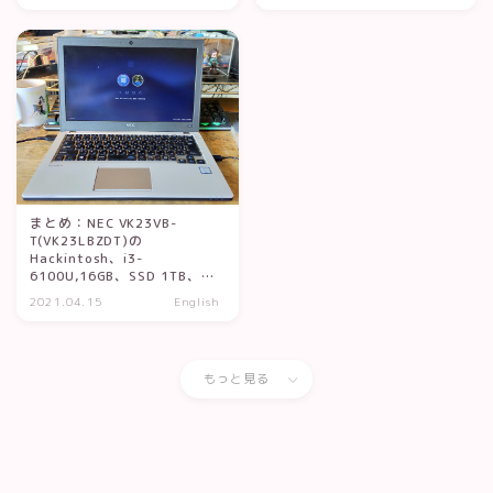
まとめ：NEC VK23VB-
T(VK23LBZDT)の
Hackintosh、i3-
6100U,16GB、SSD 1TB、
Windows10Pro,Big Sur
2021.04.15
English
Dualboot(Clover&OpenCore
)で約27,000円
もっと見る