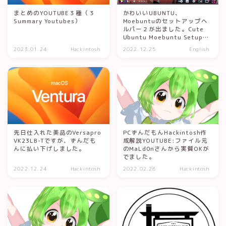
まとめのYOUTUBE３種（３
かわいいUBUNTU、
Summary Youtubes）
Moebuntuのセットアップヘ
ルパー２が出ました。Cute
Ubuntu Moebuntu Setup
Helper 2 is out !
2023.01.24
Hackintosh
2022.12.25
English
先日仕入れた美品のVersapro
PCずんだもんHackintosh作
VK23LB-Tですが、ずんだも
成解説YOUTUBE:ファイル元
んに払い下げしました。
のMaLd0nさんから実質OKが
でました。
2022.12.24
Hackintosh
2022.02.28
Hackintosh