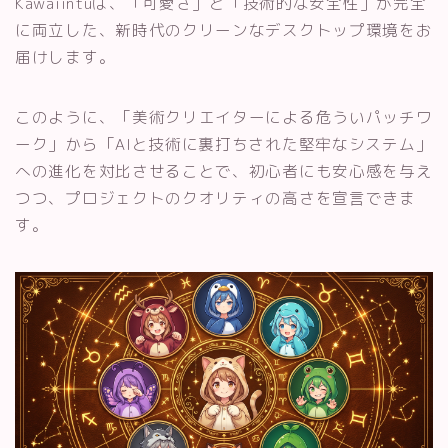
Kawaiintuは、「可愛さ」と「技術的な安全性」が完全
に両立した、新時代のクリーンなデスクトップ環境をお
届けします。
このように、「美術クリエイターによる危ういパッチワ
ーク」から「AIと技術に裏打ちされた堅牢なシステム」
への進化を対比させることで、初心者にも安心感を与え
つつ、プロジェクトのクオリティの高さを宣言できま
す。