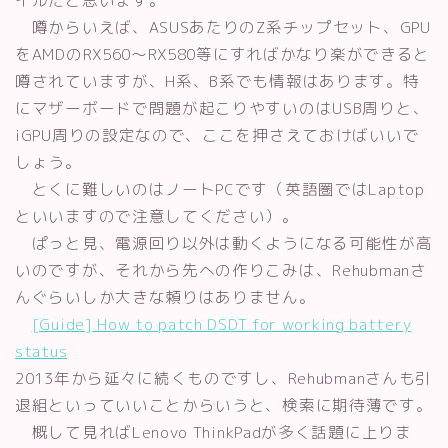
イルだと思います。
噂からいえば、ASUSあたりのZ系チップセット、GPU
をAMDのRX560～RX580等にすればかなり楽ができると
噂されていますが、H系、B系でも情報はあります。特
にマザーボードで問題が起こりやすいのはUSB周りと、
iGPU周りの設定なので、ここを押さえておけばいいで
しょう。
とくに難しいのはノートPCです（英語圏ではLaptop
といいますので注意してください）。
ぱっと見、電源回り以外は動くようになる可能性が高
いのですが、それから先への作りこみは、Rehubmanさ
んぐらいしか大きな頼りはありません。
[Guide] How to patch DSDT for working battery
status
2013年から延々に続くものですし、Rehubmanさんも引
退組といっていいことからいうと、検索に期待薄です。
概して見ればLenovo ThinkPadが多く話題に上りま