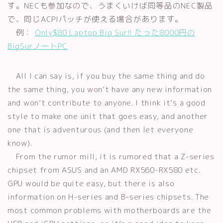
す。NECも参加なので、うまくいけば同等品のNEC製品
で、同じACPIパッチが使える場合があります。
例：
Only$80 Laptop Big Sur!! たった8000円の
BigSurノートPC
All I can say is, if you buy the same thing and do
the same thing, you won’t have any new information
and won’t contribute to anyone. I think it’s a good
style to make one unit that goes easy, and another
one that is adventurous (and then let everyone
know).
From the rumor mill, it is rumored that a Z-series
chipset from ASUS and an AMD RX560-RX580 etc.
GPU would be quite easy, but there is also
information on H-series and B-series chipsets. The
most common problems with motherboards are the