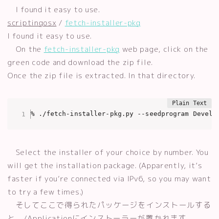
I found it easy to use.
scriptingosx
/
fetch-installer-pkg
I found it easy to use.
On the
fetch-installer-pkg
web page, click on the
green code and download the zip file.
Once the zip file is extracted. In that directory.
% ./fetch-installer-pkg.py --seedprogram Develo
Select the installer of your choice by number. You
will get the installation package. (Apparently, it’s
faster if you’re connected via IPv6, so you may want
to try a few times.)
そしてここで得られたパッケージをインストールする
と、/Applicationにインストーラーが置かれます。