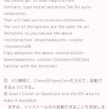
You should get to sudo /Applications.
Similarly, type Install and press Tab for auto-
completion.
That will take you to createinstallmaedia.
The rest of the options are the same for all
installers, so you can use the above
–nointeraction –downloadassets –volume
/Volumes/USB
Copy and paste the above –nointeraction –
downloadassets –volume /Volumes/USB (Get
familiar with the terminal.)
③ EFI領域に、CloverかOpenCoreを入れて、起動で
きるようにする。
③ Insert Clover or OpenCore into the EFI area to
make it bootable.
まずは、インストールから起動できることを目指しま