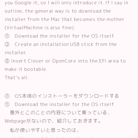
you Google it, so I will only introduce it. If I say in
outline, the general way is to download the
installer from the Mac that becomes the mother
(VirtualMachine is also fine).
① Download the installer for the OS itself.
② Create an installation USB stick from the
installer.
③ Insert Clover or OpenCore into the EFI area to
make it bootable.
That’s all.
① OS本体のインストーラーをダウンロードする
① Download the installer for the OS itself.
意外とこのことの内容について乗っている、
Webpageがないので、紹介しておきます。
私が使いやすいと思ったのは、