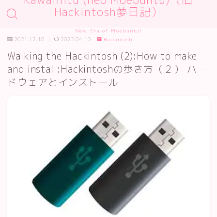
Hackintosh夢日記）
New Era of Moebuntu!
2021.12.18
2022.04.10
Hackintosh
Walking the Hackintosh (2):How to make
and install:Hackintoshの歩き方（２） ハー
ドウェアとインストール