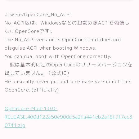
btwise/OpenCore_No_ACPI
No_ACPI版は、Windowsなどの起動の際ACPIを偽装し
ないOpenCoreです。
The No_ACPI version is OpenCore that does not
disguise ACPI when booting Windows.
You can dual boot with OpenCore correctly.
彼は基本的にこのOpenCoreのリリースバージョンを
出していません。（公式に）
He basically never put out a release version of this
OpenCore. (officially)
OpenCore-Mod-1.0.0-
RELEASE.460d122a50e900d5a2fa441eb2af6f7f7cc3
0741.zip