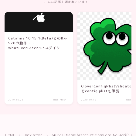
こんな記事も読まれています！
Catalina 10.15.1(Beta)でのRX-
570の動作・・・
WhatEverGreen1.3.4デイリービ
ルド・・・の夢
CloverConfigPlistValidator0
でconfig.plistを確認
2019.10.25
Hackintosh
2020.10.19
Hackint
HOME
Hackintosh
240318:Merge branch of OpenCore_No_Acpi(1.0.
＞
＞