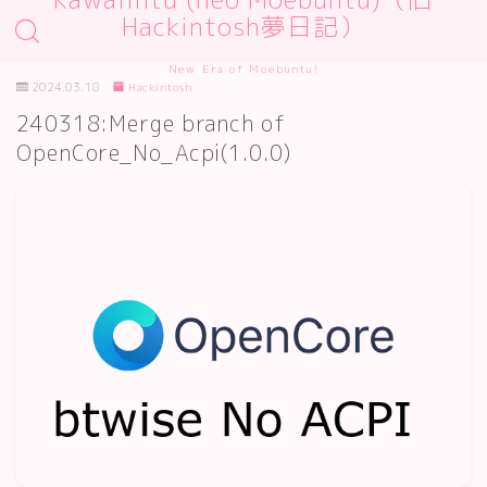
Hackintosh夢日記）
New Era of Moebuntu!
2024.03.18
Hackintosh
240318:Merge branch of
OpenCore_No_Acpi(1.0.0)