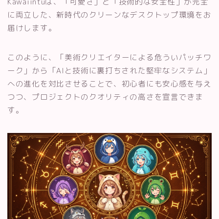
Kawaiintuは、「可愛さ」と「技術的な安全性」が完全
に両立した、新時代のクリーンなデスクトップ環境をお
届けします。
このように、「美術クリエイターによる危ういパッチワ
ーク」から「AIと技術に裏打ちされた堅牢なシステム」
への進化を対比させることで、初心者にも安心感を与え
つつ、プロジェクトのクオリティの高さを宣言できま
す。