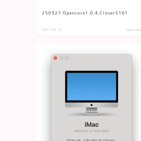
250327:Opencore1.0.4,Clover5161
2025.03.27
Hackint