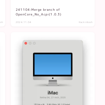
241104:Merge branch of
OpenCore_No_Acpi(1.0.3)
osh
2024.11.04
Hackintosh