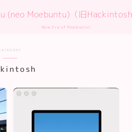
ntu (neo Moebuntu)（旧Hackint
New Era of Moebuntu!
CATEGORY
kintosh