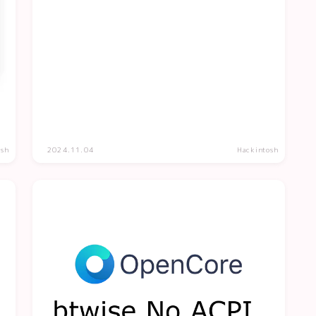
osh
2024.11.04
Hackintosh