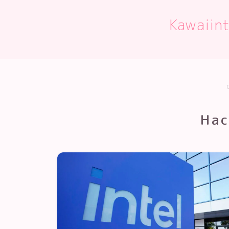
Kawaii
Hac