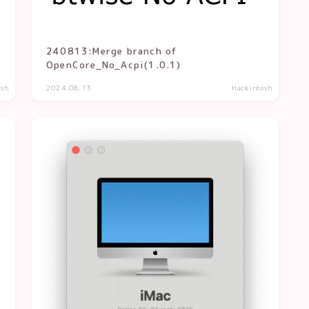
240813:Merge branch of
OpenCore_No_Acpi(1.0.1)
osh
2024.08.13
Hackintosh