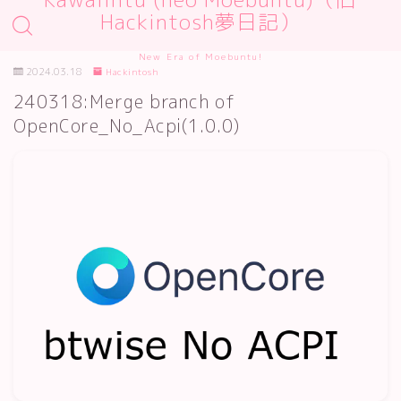
Hackintosh夢日記）
New Era of Moebuntu!
2024.03.18
Hackintosh
240318:Merge branch of
OpenCore_No_Acpi(1.0.0)