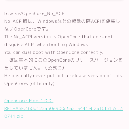
btwise/OpenCore_No_ACPI
No_ACPI版は、Windowsなどの起動の際ACPIを偽装し
ないOpenCoreです。
The No_ACPI version is OpenCore that does not
disguise ACPI when booting Windows.
You can dual boot with OpenCore correctly.
彼は基本的にこのOpenCoreのリリースバージョンを
出していません。（公式に）
He basically never put out a release version of this
OpenCore. (officially)
OpenCore-Mod-1.0.0-
RELEASE.460d122a50e900d5a2fa441eb2af6f7f7cc3
0741.zip