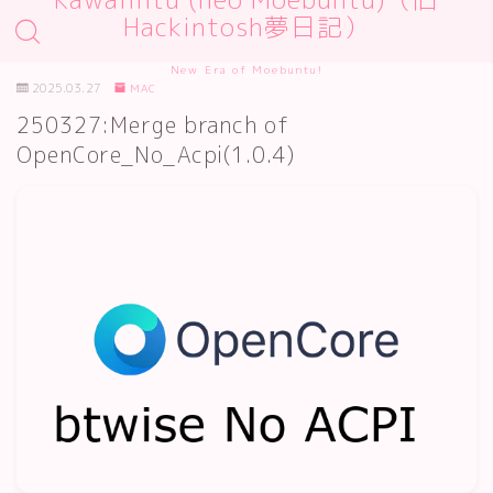
Hackintosh夢日記）
New Era of Moebuntu!
2025.03.27
MAC
250327:Merge branch of
OpenCore_No_Acpi(1.0.4)