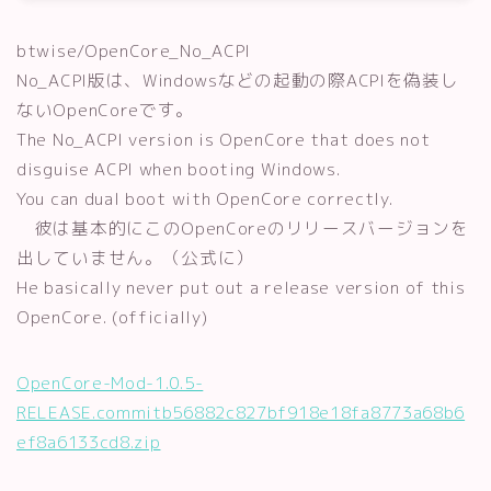
btwise/OpenCore_No_ACPI
No_ACPI版は、Windowsなどの起動の際ACPIを偽装し
ないOpenCoreです。
The No_ACPI version is OpenCore that does not
disguise ACPI when booting Windows.
You can dual boot with OpenCore correctly.
彼は基本的にこのOpenCoreのリリースバージョンを
出していません。（公式に）
He basically never put out a release version of this
OpenCore. (officially)
OpenCore-Mod-1.0.5-
RELEASE.commitb56882c827bf918e18fa8773a68b6
ef8a6133cd8.zip