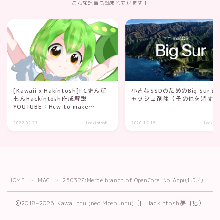
こんな記事も読まれています！
[Kawaii x Hakintosh]PCずんだ
小さなSSDのためのBig Surで
もんHackintosh作成解説
ャッシュ削除（その他を消す
YOUTUBE：How to make
Hackintosh！ on YOUTUBE
2022.02.27
Hackintosh
2020.12.16
Hackint
HOME
MAC
250327:Merge branch of OpenCore_No_Acpi(1.0.4)
＞
＞
2018–2026 Kawaiintu (neo Moebuntu)（旧Hackintosh夢日記）