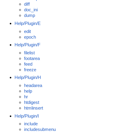
diff
doc_ini
dump
Help/Plugin/E
edit
epoch
Help/Plugin/F
filelist
footarea
feed
freeze
Help/Plugin/H
headarea
help
hr
htdigest
htmlinsert
Help/Plugin/I
include
includesubmenu