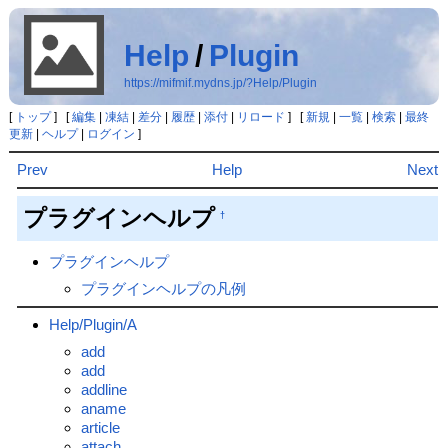
Help
/
Plugin
https://mifmif.mydns.jp/?Help/Plugin
[
トップ
] [
編集
|
凍結
|
差分
|
履歴
|
添付
|
リロード
] [
新規
|
一覧
|
検索
|
最終
更新
|
ヘルプ
|
ログイン
]
Prev
Help
Next
プラグインヘルプ
†
プラグインヘルプ
プラグインヘルプの凡例
Help/Plugin/A
add
add
addline
aname
article
attach