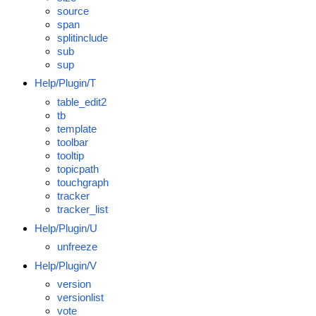
source
span
splitinclude
sub
sup
Help/Plugin/T
table_edit2
tb
template
toolbar
tooltip
topicpath
touchgraph
tracker
tracker_list
Help/Plugin/U
unfreeze
Help/Plugin/V
version
versionlist
vote