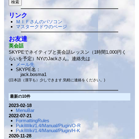
リンク
ＭＩＦさんのパソコン
マスタークドウのページ
お友達
英会話
SKYPEでネイティブと英会話レッスン（1時間1,000円く
らいを予定）NYのJackさん。連絡先は
メール先
SKYPE名：
jack.bosma1
(日本語（漢字も）少しできます.気軽に連絡をください。)
最新の10件
2023-02-18
MenuBar
2022-07-21
FormattingRules
PukiWiki/1.4/Manual/Plugin/O-R
PukiWiki/1.4/Manual/Plugin/H-K
2020-11-28