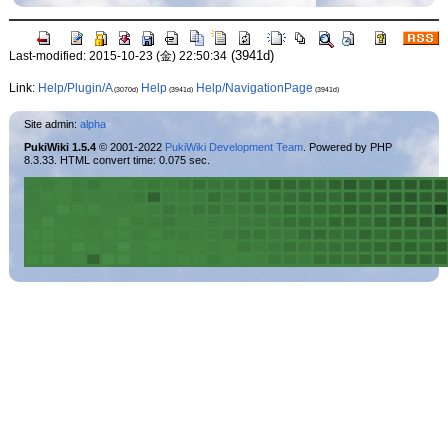
(3941d)
Last-modified: 2015-10-23 (金) 22:50:34
Link:
Help/Plugin/A
Help
Help/NavigationPage
(3070d)
(3941d)
(3941d)
Site admin:
alpha
PukiWiki 1.5.4
© 2001-2022
PukiWiki Development Team
. Powered by PHP
8.3.33. HTML convert time: 0.075 sec.