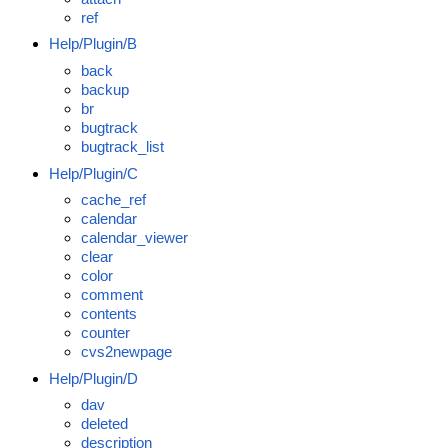
ref
Help/Plugin/B
back
backup
br
bugtrack
bugtrack_list
Help/Plugin/C
cache_ref
calendar
calendar_viewer
clear
color
comment
contents
counter
cvs2newpage
Help/Plugin/D
dav
deleted
description