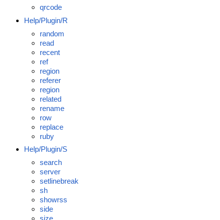
qrcode
Help/Plugin/R
random
read
recent
ref
region
referer
region
related
rename
row
replace
ruby
Help/Plugin/S
search
server
setlinebreak
sh
showrss
side
size