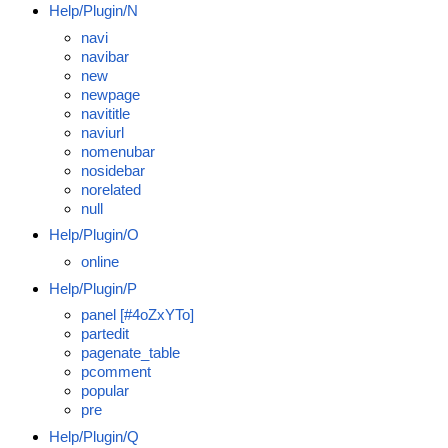
Help/Plugin/N
navi
navibar
new
newpage
navititle
naviurl
nomenubar
nosidebar
norelated
null
Help/Plugin/O
online
Help/Plugin/P
panel [#4oZxYTo]
partedit
pagenate_table
pcomment
popular
pre
Help/Plugin/Q