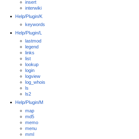
insert
interwiki
Help/Plugin/K
keywords
Help/Plugin/L
lastmod
legend
links
list
lookup
login
logview
log_whois
ls
ls2
Help/Plugin/M
map
md5
memo
menu
mml