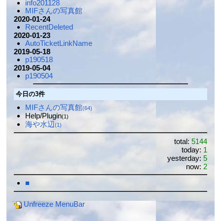
info201128
MIFさんの写真館
2020-01-24
RecentDeleted
2020-01-23
AutoTicketLinkName
2019-05-18
p190518
2019-05-04
p190504
今日の3件
MIFさんの写真館
(64)
Help/Plugin
(1)
海や水辺
(1)
total:
5144
today:
1
yesterday:
5
now:
2
■
Unfreeze MenuBar