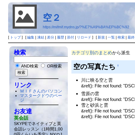
空２
https://mifmif.mydns.jp/?%E7%A9%BA%EF%BC%92
[
トップ
] [
編集
|
凍結
|
差分
|
履歴
|
添付
|
リロード
] [
新規
|
一覧
|
検索
|
最終
検索
カテゴリ別のまとめ
から派生
空の写真たち
AND検索
OR検索
†
川に映る空と雲
リンク
&ref(): File not found: "D
ＭＩＦさんのパソコン
雪原の雲
マスタークドウのペー
&ref(): File not found: "D
ジ
雪と砂浜と雲
お友達
&ref(): File not found: "D
&ref(): File not found: "D
英会話
SKYPEでネイティブと英
会話レッスン（1時間1,00
0円くらいを予定）NYのJ