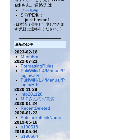
ackさん。連絡先は
メール先
SKYPE名：
jack.bosma1
(日本語（漢字も）少しできま
す.気軽に連絡をください。)
最新の10件
2023-02-18
MenuBar
2022-07-21
FormattingRules
PukiWiki/1.4/Manual/P
lugin/O-R
PukiWiki/1.4/Manual/P
lugin/H-K
2020-11-28
info201128
MIFさんの写真館
2020-01-24
RecentDeleted
2020-01-23
AutoTicketLinkName
2019-05-18
p190518
2019-05-04
p190504