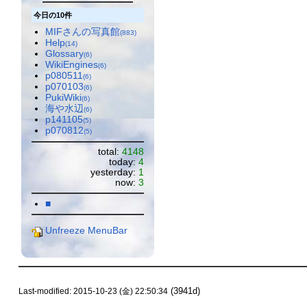
今日の10件
MIFさんの写真館
(883)
Help
(14)
Glossary
(6)
WikiEngines
(6)
p080511
(6)
p070103
(6)
PukiWiki
(6)
海や水辺
(6)
p141105
(5)
p070812
(5)
total:
4148
today:
4
yesterday:
1
now:
3
■
Unfreeze MenuBar
(3941d)
Last-modified: 2015-10-23 (金) 22:50:34