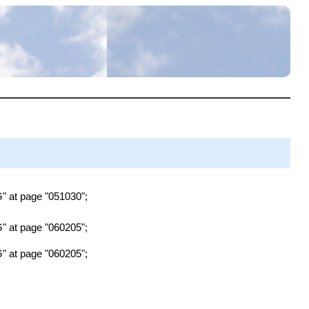
" at page "051030";
" at page "060205";
" at page "060205";