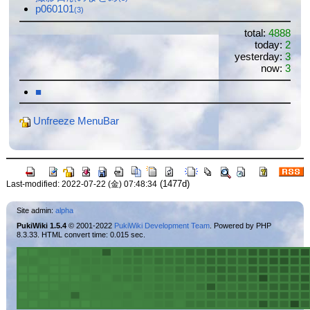
p060101
(3)
total:
4888
today:
2
yesterday:
3
now:
3
■
Unfreeze MenuBar
(1477d)
Last-modified: 2022-07-22 (金) 07:48:34
Site admin:
alpha
PukiWiki 1.5.4
© 2001-2022
PukiWiki Development Team
. Powered by PHP
8.3.33. HTML convert time: 0.015 sec.