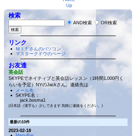
Up
検索
AND検索
OR検索
リンク
ＭＩＦさんのパソコン
マスタークドウのページ
お友達
英会話
SKYPEでネイティブと英会話レッスン（1時間1,000円く
らいを予定）NYのJackさん。連絡先は
メール先
SKYPE名：
jack.bosma1
(日本語（漢字も）少しできます.気軽に連絡をください。)
最新の10件
2023-02-18
MenuBar