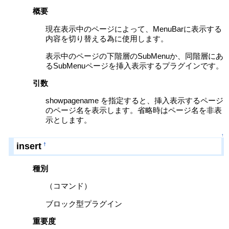
概要
現在表示中のページによって、MenuBarに表示する
内容を切り替える為に使用します。
表示中のページの下階層のSubMenuか、同階層にあ
るSubMenuページを挿入表示するプラグインです。
引数
showpagename を指定すると、挿入表示するページ
のページ名を表示します。省略時はページ名を非表
示とします。
↑
insert
†
種別
（コマンド）
ブロック型プラグイン
重要度