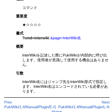
コマンド
重要度
★☆☆☆☆
書式
?cmd=interwiki
&page=InterWiki名
概要
InterWikiを記述した際にPukiWikiが内部的に呼び出
します。使用者が意識して使用する機会はありませ
ん。
引数
InterWiki名にはジャンプ先をInterWiki形式で指定し
ます。InterWiki名はエンコードされている必要があ
ります。
Prev
Next
PukiWiki/1.4/Manual/Plugin/E-G
PukiWiki/1.4/Manual/Plugin/L-N
Home