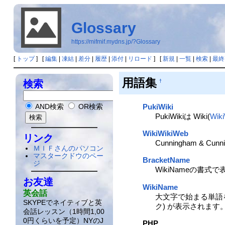
Glossary
https://mifmif.mydns.jp/?Glossary
[
トップ
] [
編集
|
凍結
|
差分
|
履歴
|
添付
|
リロード
] [
新規
|
一覧
|
検索
|
最終
用語集
検索
†
PukiWiki
AND検索
OR検索
PukiWikiは Wiki(
Wik
WikiWikiWeb
リンク
Cunningham & C
ＭＩＦさんのパソコン
マスタークドウのペー
BracketName
ジ
WikiNameの書式
お友達
WikiName
英会話
大文字で始まる単語を
SKYPEでネイティブと英
ク) が表示されます
会話レッスン（1時間1,00
0円くらいを予定）NYのJ
PHP