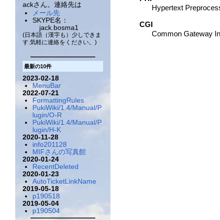
ackさん。連絡先は
Hypertext Preproces
メール先
SKYPE名：
CGI
jack.bosma1
Common Gateway Int
(日本語（漢字も）少しできま
す.気軽に連絡をください。)
最新の10件
2023-02-18
MenuBar
2022-07-21
FormattingRules
PukiWiki/1.4/Manual/P
lugin/O-R
PukiWiki/1.4/Manual/P
lugin/H-K
2020-11-28
info201128
MIFさんの写真館
2020-01-24
RecentDeleted
2020-01-23
AutoTicketLinkName
2019-05-18
p190518
2019-05-04
p190504