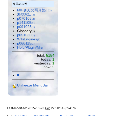
今日の10件
MIFさんの写真館
(152)
海や水辺
(3)
p070103
(2)
p141105
(1)
p091025
(1)
Glossary
(1)
p051030
(1)
WikiEngines
(1)
p060115
(1)
Help/Plugin/M
(1)
total:
5154
today:
1
yesterday:
1
now:
5
■
Unfreeze MenuBar
(3941d)
Last-modified: 2015-10-23 (金) 22:50:34