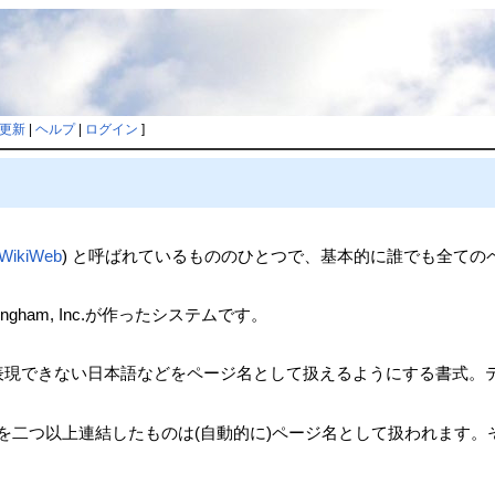
更新
|
ヘルプ
|
ログイン
]
iWikiWeb
) と呼ばれているもののひとつで、基本的に誰でも全て
unningham, Inc.が作ったシステムです。
で表現できない日本語などをページ名として扱えるようにする書式。テキスト
二つ以上連結したものは(自動的に)ページ名として扱われます。そのページ
。