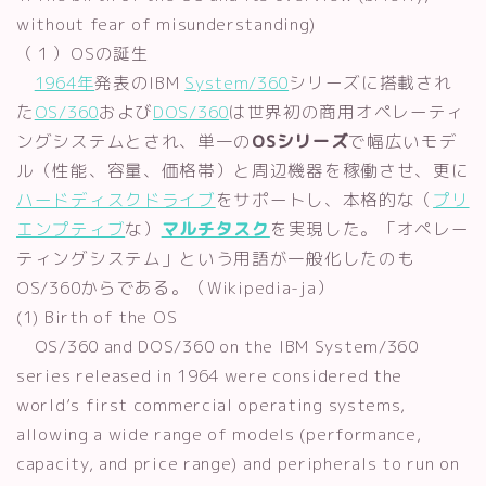
without fear of misunderstanding)
（１）OSの誕生
1964年
発表のIBM
System/360
シリーズに搭載され
た
OS/360
および
DOS/360
は世界初の商用オペレーティ
ングシステムとされ、単一の
OSシリーズ
で幅広いモデ
ル（性能、容量、価格帯）と周辺機器を稼働させ、更に
ハードディスクドライブ
をサポートし、本格的な（
プリ
エンプティブ
な）
マルチタスク
を実現した。「オペレー
ティングシステム」という用語が一般化したのも
OS/360からである。（Wikipedia-ja）
(1) Birth of the OS
OS/360 and DOS/360 on the IBM System/360
series released in 1964 were considered the
world’s first commercial operating systems,
allowing a wide range of models (performance,
capacity, and price range) and peripherals to run on