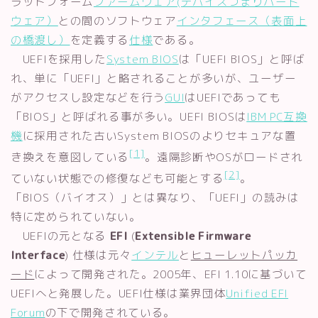
ラットフォーム
ファームウェア(デバイスつまりハード
ウェア）
との間のソフトウェア
インタフェース（表面上
の橋渡し）
を定義する
仕様
である。
UEFIを採用した
System BIOS
は「UEFI BIOS」と呼ば
れ、単に「UEFI」と略されることが多いが、ユーザー
がアクセスし設定などを行う
GUI
はUEFIであっても
「BIOS」と呼ばれる事が多い。UEFI BIOSは
IBM PC互換
機
に採用された古いSystem BIOSのよりセキュアな置
[1]
き換えを意図している
。遠隔診断やOSがロードされ
[2]
ていない状態での修復なども可能とする
。
「BIOS（バイオス）」とは異なり、「UEFI」の読みは
特に定められていない。
UEFIの元となる
EFI
(
Extensible Firmware
Interface
) 仕様は元々
インテル
と
ヒューレットパッカ
ード
によって開発された。2005年、EFI 1.10に基づいて
UEFIへと発展した。UEFI仕様は業界団体
Unified EFI
Forum
の下で開発されている。