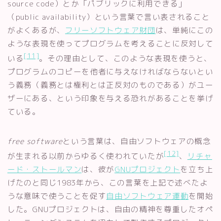
source code）とか「パブリックに利用できる」
（public availability）という言葉で言い表されること
がよくあるが、
フリーソフトウェア財団
は、単純にこの
ような表現を使ってプログラムを考えることに反対して
[11]
いる
。その理由として、このような表現を使うと、
プログラムのコピーを他者に与えなければならないとい
う義務（義務とは権利とは正反対のものである）がユー
ザーにある、という印象を与える恐れがあることを挙げ
ている。
free software
という言葉は、自由ソフトウェアの概念
[12]
が生まれる以前からゆるく使われていたが
、
リチャ
ード・ストールマン
は、彼が
GNUプロジェクト
を立ち上
げたのと同じ1983年から、この言葉を上記で述べたよ
うな意味で使うことを促す
自由ソフトウェア運動
を開始
した。GNUプロジェクトは、自由の精神を尊重したオペ