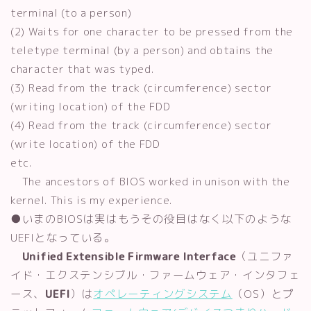
terminal (to a person)
(2) Waits for one character to be pressed from the
teletype terminal (by a person) and obtains the
character that was typed.
(3) Read from the track (circumference) sector
(writing location) of the FDD
(4) Read from the track (circumference) sector
(write location) of the FDD
etc.
The ancestors of BIOS worked in unison with the
kernel. This is my experience.
●いまのBIOSは実はもうその役目はなく以下のような
UEFIとなっている。
Unified Extensible Firmware Interface
（ユニファ
イド・エクステンシブル・ファームウェア・インタフェ
ース、
UEFI
）は
オペレーティングシステム
（OS）とプ