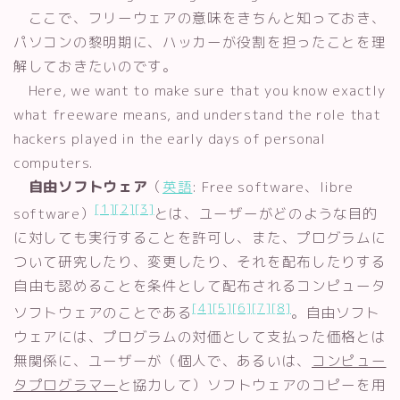
ここで、フリーウェアの意味をきちんと知っておき、
パソコンの黎明期に、ハッカーが役割を担ったことを理
解しておきたいのです。
Here, we want to make sure that you know exactly
what freeware means, and understand the role that
hackers played in the early days of personal
computers.
自由ソフトウェア
（
英語
:
Free software、libre
[1]
[2]
[3]
software
）
とは、ユーザーがどのような目的
に対しても実行することを許可し、また、プログラムに
ついて研究したり、変更したり、それを配布したりする
自由も認めることを条件として配布されるコンピュータ
[4]
[5]
[6]
[7]
[8]
ソフトウェアのことである
。自由ソフト
ウェアには、プログラムの対価として支払った価格とは
無関係に、ユーザーが（個人で、あるいは、
コンピュー
タプログラマー
と協力して）ソフトウェアのコピーを用