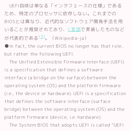
UEFI自体は単なる「インタフェースの仕様」である
ため、特定のプロセッサに依存しない。これまでの
BIOSとは異なり、近代的なソフトウェア開発手法を用
いることが推奨されており、
C言語
で実装したものなど
[3]
が代表的である
。（Wikipedia-ja）
●In fact, the current BIOS no longer has that role,
but rather the following UEFI.
The Unified Extensible Firmware Interface (UEFI)
is a specification that defines a software
interface (a bridge on the surface) between the
operating system (OS) and the platform firmware
(i.e., the device or hardware). UEFI is a specification
that defines the software interface (surface
bridge) between the operating system (OS) and the
platform firmware (device, i.e. hardware).
The System BIOS that adopts UEFI is called “UEFI