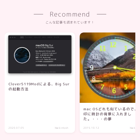
Recommend
こんな記事も読まれています！
Clover5119Modによる、Big Sur
の起動方法
mac OSどれも似ているので、
印に時計の背景に入れまし
た。・・・の夢
2020.07.05
Hackintosh
2019.10.12
Hackint