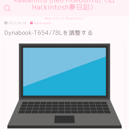
Hackintosh夢日記）
New Era of Moebuntu!
2022.04.16
Hackintosh
Dynabook-T654/78Lを調整する