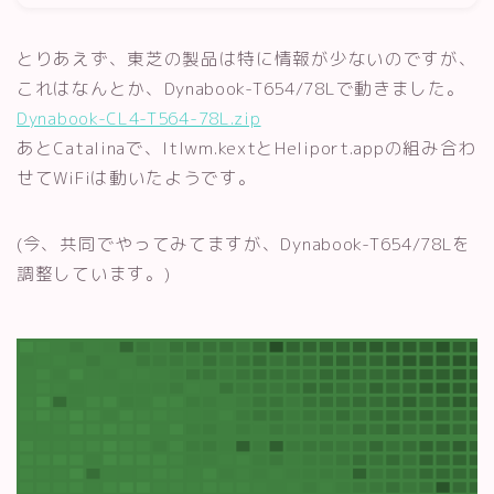
とりあえず、東芝の製品は特に情報が少ないのですが、
これはなんとか、Dynabook-T654/78Lで動きました。
Dynabook-CL4-T564-78L.zip
あとCatalinaで、Itlwm.kextとHeliport.appの組み合わ
せてWiFiは動いたようです。
(今、共同でやってみてますが、Dynabook-T654/78Lを
調整しています。)