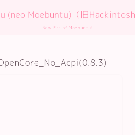
ntu (neo Moebuntu)（旧Hackint
New Era of Moebuntu!
OpenCore_No_Acpi(0.8.3)