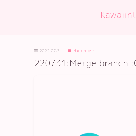
Kawaii
2022.07.31
Hackintosh
220731:Merge branch :