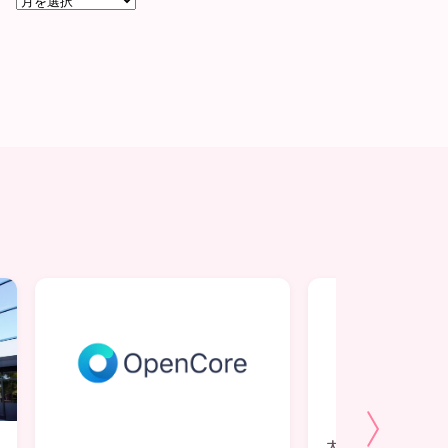
ー
カ
イ
ブ
大きめのEFIパ