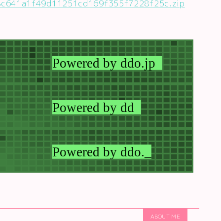
8c641a1f49d11251cd169f355f7228f25c.zip
ABOUT ME