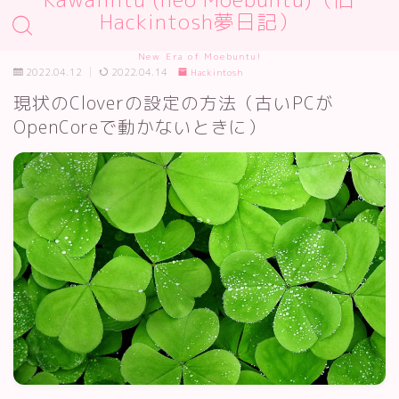
Hackintosh夢日記）
New Era of Moebuntu!
2022.04.12
2022.04.14
Hackintosh
現状のCloverの設定の方法（古いPCが
OpenCoreで動かないときに）