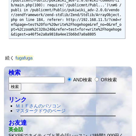
/publicmnt/Public/pukiwiki_adv-2.0.0/wiki-common/li
b/main.php(100): require('/publicmnt/Publ...')\n#6 /
publi in /publicmnt/Public/pukiwiki_adv-2.0.0/vendo
r/zendframework/zend-stdlib/Zend/Stdlib/ArrayObject.
php on line 184, referer: http://192.168.11.5/?cmd=r
ef&page=test%20for%20write%2Fhogehoge&ref_no=0&ref_o
pt=%2Czoom%2C320x240&refer=test+for+write%2Fhogehoge
&digest=a46f5e2a8a9818a4ee15b6bd7a0a8805
続く
fugafuga
検索
AND検索
OR検索
リンク
ＭＩＦさんのパソコン
マスタークドウのページ
お友達
英会話
SKYPEでネイティブと英会話レッスン（1時間1,000円く