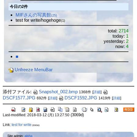
今日の2件
MIFさんの写真館
(25)
test for write/hogehoge
(1)
total:
2714
today:
1
yesterday:
2
now:
4
■
Unfreeze MenuBar
添付ファイル:
Snapshot_002.bmp
1368件
[
詳細
]
DSCF1577.JPG
DSCF1592.JPG
692件
[
詳細
]
1419件
[
詳細
]
(3069d)
Last-modified: 2018-03-12 (月) 13:27:50
Link:
test for write
(3069d)
Site admin:
alpha