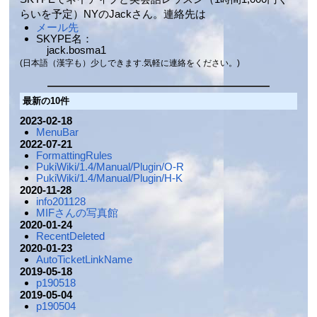
らいを予定）NYのJackさん。連絡先は
メール先
SKYPE名：
jack.bosma1
(日本語（漢字も）少しできます.気軽に連絡をください。)
最新の10件
2023-02-18
MenuBar
2022-07-21
FormattingRules
PukiWiki/1.4/Manual/Plugin/O-R
PukiWiki/1.4/Manual/Plugin/H-K
2020-11-28
info201128
MIFさんの写真館
2020-01-24
RecentDeleted
2020-01-23
AutoTicketLinkName
2019-05-18
p190518
2019-05-04
p190504