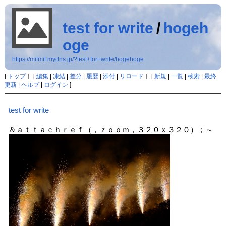
test for write
/
hogeh
oge
https://mifmif.mydns.jp/?test+for+write/hogehoge
[
トップ
] [
編集
|
凍結
|
差分
|
履歴
|
添付
|
リロード
] [
新規
|
一覧
|
検索
|
最終
更新
|
ヘルプ
|
ログイン
]
test for write
＆ａｔｔａｃｈｒｅｆ（，ｚｏｏｍ，３２０ｘ３２０）；～