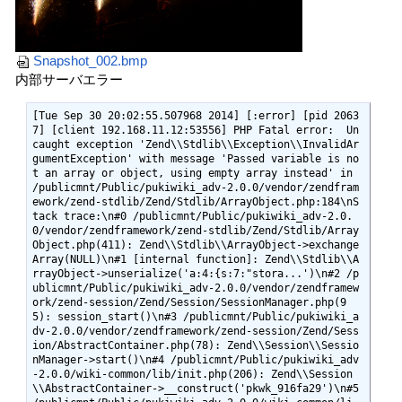
Snapshot_002.bmp
内部サーバエラー
[Tue Sep 30 20:02:55.507968 2014] [:error] [pid 2063
7] [client 192.168.11.12:53556] PHP Fatal error:  Un
caught exception 'Zend\\Stdlib\\Exception\\InvalidAr
gumentException' with message 'Passed variable is no
t an array or object, using empty array instead' in 
/publicmnt/Public/pukiwiki_adv-2.0.0/vendor/zendfram
ework/zend-stdlib/Zend/Stdlib/ArrayObject.php:184\nS
tack trace:\n#0 /publicmnt/Public/pukiwiki_adv-2.0.
0/vendor/zendframework/zend-stdlib/Zend/Stdlib/Array
Object.php(411): Zend\\Stdlib\\ArrayObject->exchange
Array(NULL)\n#1 [internal function]: Zend\\Stdlib\\A
rrayObject->unserialize('a:4:{s:7:"stora...')\n#2 /p
ublicmnt/Public/pukiwiki_adv-2.0.0/vendor/zendframew
ork/zend-session/Zend/Session/SessionManager.php(9
5): session_start()\n#3 /publicmnt/Public/pukiwiki_a
dv-2.0.0/vendor/zendframework/zend-session/Zend/Sess
ion/AbstractContainer.php(78): Zend\\Session\\Sessio
nManager->start()\n#4 /publicmnt/Public/pukiwiki_adv
-2.0.0/wiki-common/lib/init.php(206): Zend\\Session
\\AbstractContainer->__construct('pkwk_916fa29')\n#5 