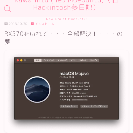
Hackintosh夢日記）
New Era of Moebuntu!
2018.10.30
インストール
RX570をいれて・・・全部解決！・・・の
夢