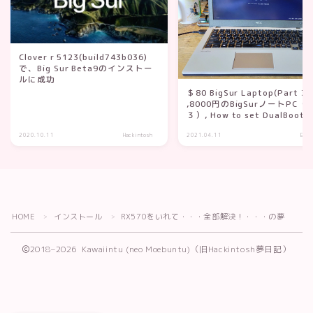
Clover r 5123(build743b036)
で、Big Sur Beta9のインストー
ルに成功
＄80 BigSur Laptop(Part 3)
,8000円のBigSurノートPC（
３）, How to set DualBoot 
only one SSD, 1つのSSDのみ
2020.10.11
Hackintosh
2021.04.11
Engl
DualBootを設定する方法
HOME
インストール
RX570をいれて・・・全部解決！・・・の夢
＞
＞
2018–2026 Kawaiintu (neo Moebuntu)（旧Hackintosh夢日記）