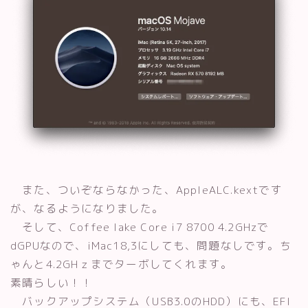
また、ついぞならなかった、AppleALC.kextです
が、なるようになりました。
そして、Coffee lake Core i7 8700 4.2GHzで
dGPUなので、iMac18,3にしても、問題なしです。ち
ゃんと4.2GHｚまでターボしてくれます。
素晴らしい！！
バックアップシステム（USB3.0のHDD）にも、EFI