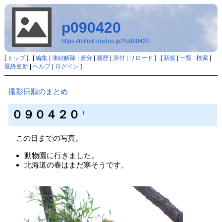
p090420
https://mifmif.mydns.jp/?p090420
[
トップ
] [
編集
|
凍結解除
|
差分
|
履歴
|
添付
|
リロード
] [
新規
|
一覧
|
検索
|
最終更新
|
ヘルプ
|
ログイン
]
撮影日順のまとめ
０９０４２０
†
この日までの写真。
動物園に行きました。
北海道の春はまだ寒そうです。