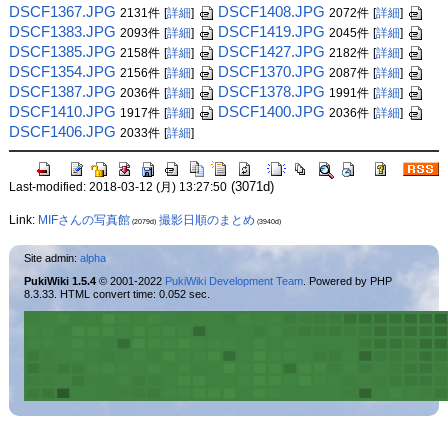
DSCF1367.JPG
DSCF1408.JPG
2131件
[
詳細
]
2072件
[
詳細
]
DSCF1383.JPG
DSCF1419.JPG
2093件
[
詳細
]
2045件
[
詳細
]
DSCF1385.JPG
DSCF1427.JPG
2158件
[
詳細
]
2182件
[
詳細
]
DSCF1354.JPG
DSCF1370.JPG
2156件
[
詳細
]
2087件
[
詳細
]
DSCF1387.JPG
DSCF1378.JPG
2036件
[
詳細
]
1991件
[
詳細
]
DSCF1410.JPG
DSCF1400.JPG
1917件
[
詳細
]
2036件
[
詳細
]
DSCF1406.JPG
2033件
[
詳細
]
(3071d)
Last-modified: 2018-03-12 (月) 13:27:50
Link:
MIFさんの写真館
撮影日順のまとめ
(2079d)
(3940d)
Site admin:
alpha
PukiWiki 1.5.4
© 2001-2022
PukiWiki Development Team
. Powered by PHP
8.3.33. HTML convert time: 0.052 sec.