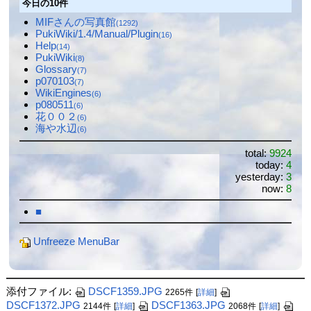
今日の10件
MIFさんの写真館
(1292)
PukiWiki/1.4/Manual/Plugin
(16)
Help
(14)
PukiWiki
(8)
Glossary
(7)
p070103
(7)
WikiEngines
(6)
p080511
(6)
花００２
(6)
海や水辺
(6)
total:
9924
today:
4
yesterday:
3
now:
8
■
Unfreeze MenuBar
添付ファイル:
DSCF1359.JPG
2265件
[
詳細
]
DSCF1372.JPG
DSCF1363.JPG
2144件
[
詳細
]
2068件
[
詳細
]