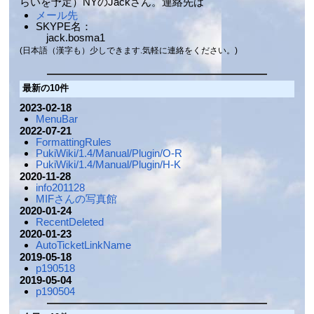
らいを予定）NYのJackさん。連絡先は
メール先
SKYPE名：
jack.bosma1
(日本語（漢字も）少しできます.気軽に連絡をください。)
最新の10件
2023-02-18
MenuBar
2022-07-21
FormattingRules
PukiWiki/1.4/Manual/Plugin/O-R
PukiWiki/1.4/Manual/Plugin/H-K
2020-11-28
info201128
MIFさんの写真館
2020-01-24
RecentDeleted
2020-01-23
AutoTicketLinkName
2019-05-18
p190518
2019-05-04
p190504