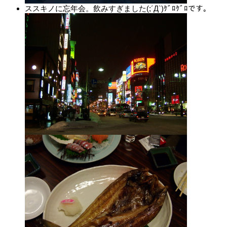
ススキノに忘年会。飲みすぎました(;´Д`)ｹﾞﾛｹﾞﾛです。