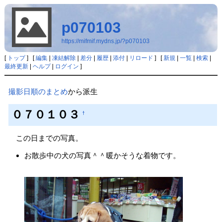
p070103
https://mifmif.mydns.jp/?p070103
[
トップ
] [
編集
|
凍結解除
|
差分
|
履歴
|
添付
|
リロード
] [
新規
|
一覧
|
検索
|
最終更新
|
ヘルプ
|
ログイン
]
撮影日順のまとめ
から派生
０７０１０３
†
この日までの写真。
お散歩中の犬の写真＾＾暖かそうな着物です。