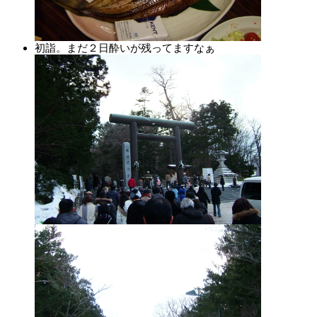
初詣。まだ２日酔いが残ってますなぁ