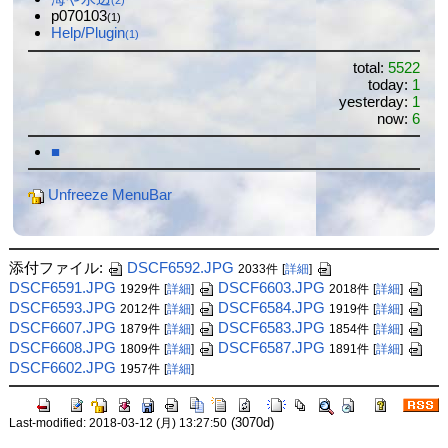
(2)
p070103
(1)
Help/Plugin
(1)
total:
5522
today:
1
yesterday:
1
now:
6
■
Unfreeze MenuBar
添付ファイル:
DSCF6592.JPG
2033件
[
詳細
]
DSCF6591.JPG
DSCF6603.JPG
1929件
[
詳細
]
2018件
[
詳細
]
DSCF6593.JPG
DSCF6584.JPG
2012件
[
詳細
]
1919件
[
詳細
]
DSCF6607.JPG
DSCF6583.JPG
1879件
[
詳細
]
1854件
[
詳細
]
DSCF6608.JPG
DSCF6587.JPG
1809件
[
詳細
]
1891件
[
詳細
]
DSCF6602.JPG
1957件
[
詳細
]
(3070d)
Last-modified: 2018-03-12 (月) 13:27:50