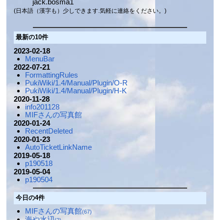
jack.bosma1
(日本語（漢字も）少しできます.気軽に連絡をください。)
最新の10件
2023-02-18
MenuBar
2022-07-21
FormattingRules
PukiWiki/1.4/Manual/Plugin/O-R
PukiWiki/1.4/Manual/Plugin/H-K
2020-11-28
info201128
MIFさんの写真館
2020-01-24
RecentDeleted
2020-01-23
AutoTicketLinkName
2019-05-18
p190518
2019-05-04
p190504
今日の4件
MIFさんの写真館
(67)
海や水辺