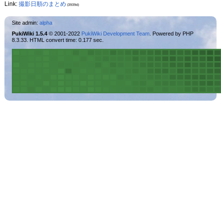
Link:
撮影日順のまとめ
(3939d)
Site admin:
alpha
PukiWiki 1.5.4
© 2001-2022
PukiWiki Development Team
. Powered by PHP
8.3.33. HTML convert time: 0.177 sec.