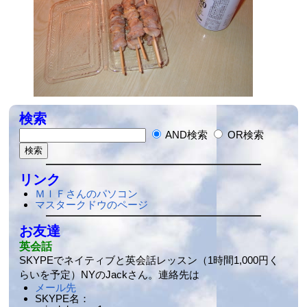
検索
AND検索
OR検索
リンク
ＭＩＦさんのパソコン
マスタークドウのページ
お友達
英会話
SKYPEでネイティブと英会話レッスン（1時間1,000円く
らいを予定）NYのJackさん。連絡先は
メール先
SKYPE名：