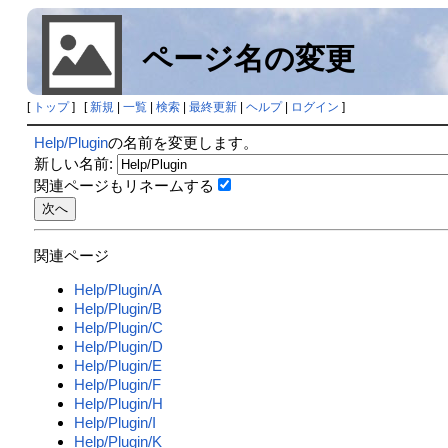
ページ名の変更
[
トップ
] [
新規
|
一覧
|
検索
|
最終更新
|
ヘルプ
|
ログイン
]
Help/Plugin
の名前を変更します。
新しい名前:
関連ページもリネームする
関連ページ
Help/Plugin/A
Help/Plugin/B
Help/Plugin/C
Help/Plugin/D
Help/Plugin/E
Help/Plugin/F
Help/Plugin/H
Help/Plugin/I
Help/Plugin/K