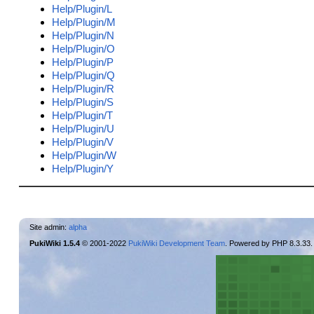
Help/Plugin/L
Help/Plugin/M
Help/Plugin/N
Help/Plugin/O
Help/Plugin/P
Help/Plugin/Q
Help/Plugin/R
Help/Plugin/S
Help/Plugin/T
Help/Plugin/U
Help/Plugin/V
Help/Plugin/W
Help/Plugin/Y
Site admin:
alpha
PukiWiki 1.5.4
© 2001-2022
PukiWiki Development Team
. Powered by PHP 8.3.33.