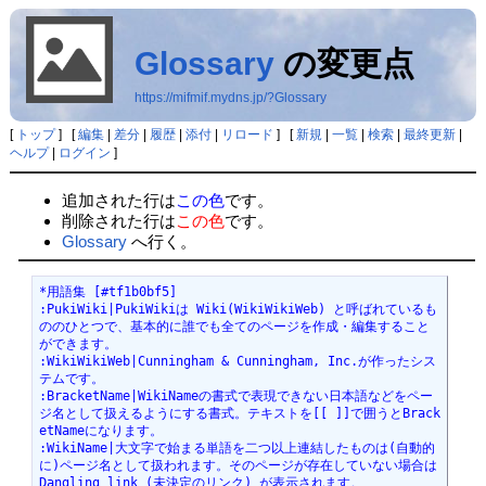
Glossary
の変更点
https://mifmif.mydns.jp/?Glossary
[
トップ
] [
編集
|
差分
|
履歴
|
添付
|
リロード
] [
新規
|
一覧
|
検索
|
最終更新
|
ヘルプ
|
ログイン
]
追加された行は
この色
です。
削除された行は
この色
です。
Glossary
へ行く。
*用語集 [#tf1b0bf5]

:PukiWiki|PukiWikiは Wiki(WikiWikiWeb) と呼ばれているも
ののひとつで、基本的に誰でも全てのページを作成・編集すること
ができます。

:WikiWikiWeb|Cunningham & Cunningham, Inc.が作ったシス
テムです。

:BracketName|WikiNameの書式で表現できない日本語などをペー
ジ名として扱えるようにする書式。テキストを[[ ]]で囲うとBrack
etNameになります。

:WikiName|大文字で始まる単語を二つ以上連結したものは(自動的
に)ページ名として扱われます。そのページが存在していない場合は 
Dangling link (未決定のリンク) が表示されます。
