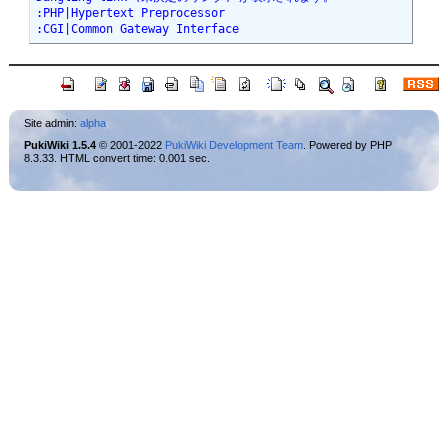
:PHP|Hypertext Preprocessor

:CGI|Common Gateway Interface
Site admin:
alpha
PukiWiki 1.5.4
© 2001-2022
PukiWiki Development Team
. Powered by PHP
8.3.33. HTML convert time: 0.001 sec.