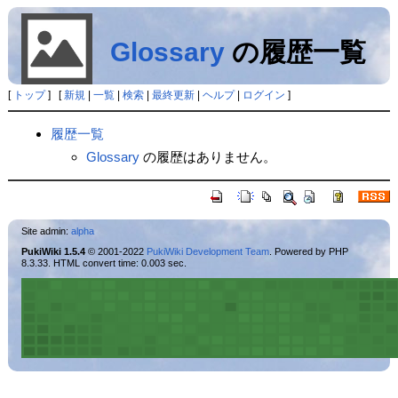
Glossary
の履歴一覧
[
トップ
] [
新規
|
一覧
|
検索
|
最終更新
|
ヘルプ
|
ログイン
]
履歴一覧
Glossary
の履歴はありません。
Site admin:
alpha
PukiWiki 1.5.4
© 2001-2022
PukiWiki Development Team
. Powered by PHP
8.3.33. HTML convert time: 0.003 sec.