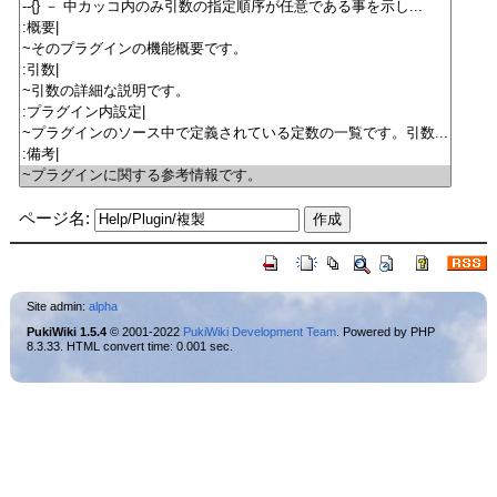
ページ名:
Site admin:
alpha
PukiWiki 1.5.4
© 2001-2022
PukiWiki Development Team
. Powered by PHP
8.3.33. HTML convert time: 0.001 sec.