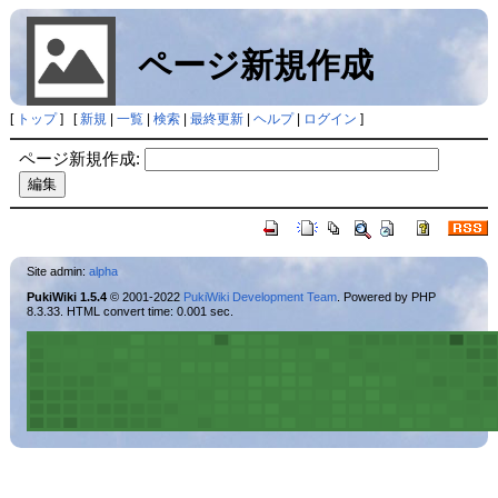
ページ新規作成
[
トップ
] [
新規
|
一覧
|
検索
|
最終更新
|
ヘルプ
|
ログイン
]
ページ新規作成:
Site admin:
alpha
PukiWiki 1.5.4
© 2001-2022
PukiWiki Development Team
. Powered by PHP
8.3.33. HTML convert time: 0.001 sec.