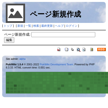
ページ新規作成
[
トップ
] [
新規
|
一覧
|
検索
|
最終更新
|
ヘルプ
|
ログイン
]
ページ新規作成:
Site admin:
alpha
PukiWiki 1.5.4
© 2001-2022
PukiWiki Development Team
. Powered by PHP
8.3.33. HTML convert time: 0.001 sec.