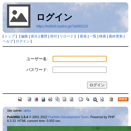
ログイン
https://mifmif.mydns.jp/?p060115
[
トップ
] [
編集
|
差分
|
履歴
|
添付
|
リロード
] [
新規
|
一覧
|
検索
|
最終更新
|
ヘルプ
|
ログイン
]
ユーザー名:
パスワード:
Site admin:
alpha
PukiWiki 1.5.4
© 2001-2022
PukiWiki Development Team
. Powered by PHP
8.3.33. HTML convert time: 0.003 sec.