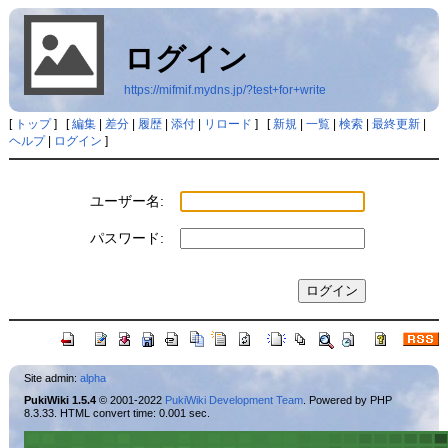
ログイン
https://mifmif.mydns.jp/?test+for+write
[
トップ
] [
編集
|
差分
|
履歴
|
添付
|
リロード
] [
新規
|
一覧
|
検索
|
最終更新
|
ヘルプ
|
ログイン
]
ユーザー名:
パスワード:
Site admin:
alpha
PukiWiki 1.5.4
© 2001-2022
PukiWiki Development Team
. Powered by PHP
8.3.33. HTML convert time: 0.001 sec.