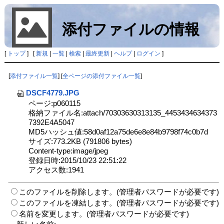
添付ファイルの情報
[
トップ
] [
新規
|
一覧
|
検索
|
最終更新
|
ヘルプ
|
ログイン
]
[
添付ファイル一覧
] [
全ページの添付ファイル一覧
]
DSCF4779.JPG
ページ:p060115
格納ファイル名:attach/70303630313135_4453434634373
7392E4A5047
MD5ハッシュ値:58d0af12a75de6e8e84b9798f74c0b7d
サイズ:773.2KB (791806 bytes)
Content-type:image/jpeg
登録日時:2015/10/23 22:51:22
アクセス数:1941
このファイルを削除します。(管理者パスワードが必要です)
このファイルを凍結します。(管理者パスワードが必要です)
名前を変更します。(管理者パスワードが必要です)