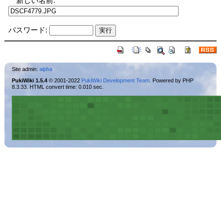
新しい名前:
パスワード:
Site admin:
alpha
PukiWiki 1.5.4
© 2001-2022
PukiWiki Development Team
. Powered by PHP
8.3.33. HTML convert time: 0.010 sec.