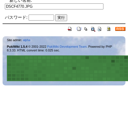
新しい名前:
パスワード:
Site admin:
alpha
PukiWiki 1.5.4
© 2001-2022
PukiWiki Development Team
. Powered by PHP
8.3.33. HTML convert time: 0.025 sec.