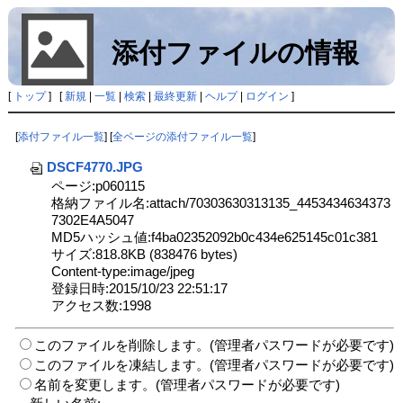
添付ファイルの情報
[
トップ
] [
新規
|
一覧
|
検索
|
最終更新
|
ヘルプ
|
ログイン
]
[
添付ファイル一覧
] [
全ページの添付ファイル一覧
]
DSCF4770.JPG
ページ:p060115
格納ファイル名:attach/70303630313135_4453434634373
7302E4A5047
MD5ハッシュ値:f4ba02352092b0c434e625145c01c381
サイズ:818.8KB (838476 bytes)
Content-type:image/jpeg
登録日時:2015/10/23 22:51:17
アクセス数:1998
このファイルを削除します。(管理者パスワードが必要です)
このファイルを凍結します。(管理者パスワードが必要です)
名前を変更します。(管理者パスワードが必要です)