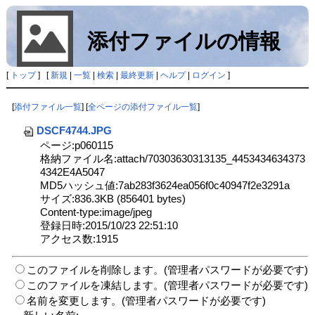
添付ファイルの情報
[
トップ
] [
新規
|
一覧
|
検索
|
最終更新
|
ヘルプ
|
ログイン
]
[
添付ファイル一覧
] [
全ページの添付ファイル一覧
]
DSCF4744.JPG
ページ:p060115
格納ファイル名:attach/70303630313135_4453434634373
4342E4A5047
MD5ハッシュ値:7ab283f3624ea056f0c40947f2e3291a
サイズ:836.3KB (856401 bytes)
Content-type:image/jpeg
登録日時:2015/10/23 22:51:10
アクセス数:1915
このファイルを削除します。(管理者パスワードが必要です)
このファイルを凍結します。(管理者パスワードが必要です)
名前を変更します。(管理者パスワードが必要です)