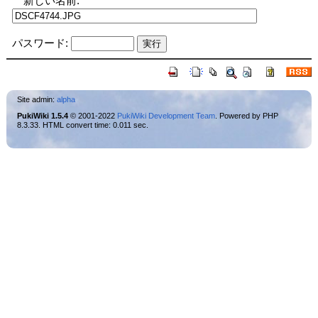
新しい名前:
パスワード:
Site admin:
alpha
PukiWiki 1.5.4
© 2001-2022
PukiWiki Development Team
. Powered by PHP
8.3.33. HTML convert time: 0.011 sec.