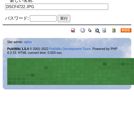
新しい名前:
パスワード:
Site admin:
alpha
PukiWiki 1.5.4
© 2001-2022
PukiWiki Development Team
. Powered by PHP
8.3.33. HTML convert time: 0.003 sec.