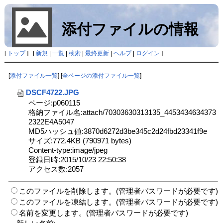
添付ファイルの情報
[
トップ
] [
新規
|
一覧
|
検索
|
最終更新
|
ヘルプ
|
ログイン
]
[
添付ファイル一覧
] [
全ページの添付ファイル一覧
]
DSCF4722.JPG
ページ:p060115
格納ファイル名:attach/70303630313135_4453434634373
2322E4A5047
MD5ハッシュ値:3870d6272d3be345c2d24fbd23341f9e
サイズ:772.4KB (790971 bytes)
Content-type:image/jpeg
登録日時:2015/10/23 22:50:38
アクセス数:2057
このファイルを削除します。(管理者パスワードが必要です)
このファイルを凍結します。(管理者パスワードが必要です)
名前を変更します。(管理者パスワードが必要です)