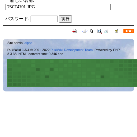
新しい名前:
パスワード:
Site admin:
alpha
PukiWiki 1.5.4
© 2001-2022
PukiWiki Development Team
. Powered by PHP
8.3.33. HTML convert time: 0.346 sec.