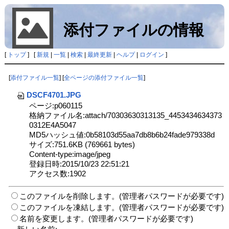
添付ファイルの情報
[
トップ
] [
新規
|
一覧
|
検索
|
最終更新
|
ヘルプ
|
ログイン
]
[
添付ファイル一覧
] [
全ページの添付ファイル一覧
]
DSCF4701.JPG
ページ:p060115
格納ファイル名:attach/70303630313135_4453434634373
0312E4A5047
MD5ハッシュ値:0b58103d55aa7db8b6b24fade979338d
サイズ:751.6KB (769661 bytes)
Content-type:image/jpeg
登録日時:2015/10/23 22:51:21
アクセス数:1902
このファイルを削除します。(管理者パスワードが必要です)
このファイルを凍結します。(管理者パスワードが必要です)
名前を変更します。(管理者パスワードが必要です)