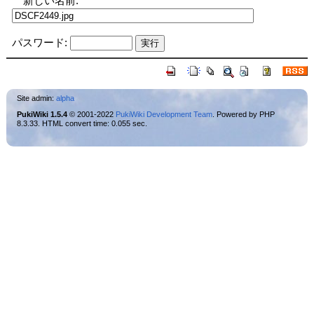
新しい名前:
パスワード:
Site admin:
alpha
PukiWiki 1.5.4
© 2001-2022
PukiWiki Development Team
. Powered by PHP
8.3.33. HTML convert time: 0.055 sec.