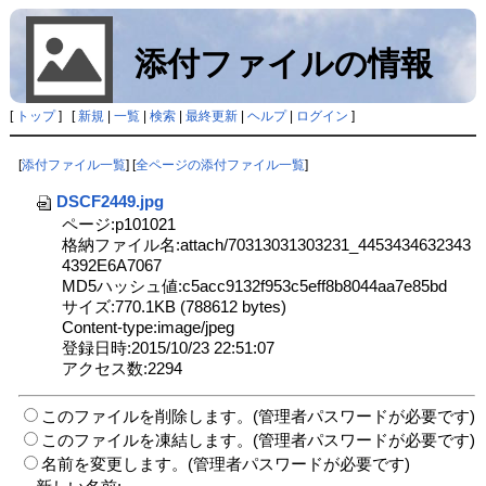
添付ファイルの情報
[
トップ
] [
新規
|
一覧
|
検索
|
最終更新
|
ヘルプ
|
ログイン
]
[
添付ファイル一覧
] [
全ページの添付ファイル一覧
]
DSCF2449.jpg
ページ:p101021
格納ファイル名:attach/70313031303231_4453434632343
4392E6A7067
MD5ハッシュ値:c5acc9132f953c5eff8b8044aa7e85bd
サイズ:770.1KB (788612 bytes)
Content-type:image/jpeg
登録日時:2015/10/23 22:51:07
アクセス数:2294
このファイルを削除します。(管理者パスワードが必要です)
このファイルを凍結します。(管理者パスワードが必要です)
名前を変更します。(管理者パスワードが必要です)