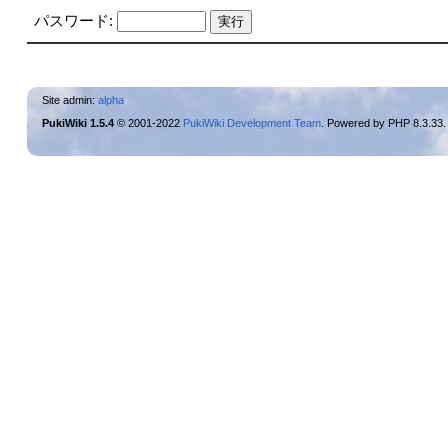
パスワード:
Site admin:
alpha
PukiWiki 1.5.4
© 2001-2022
PukiWiki Development Team
. Powered by PHP 8.3.33.