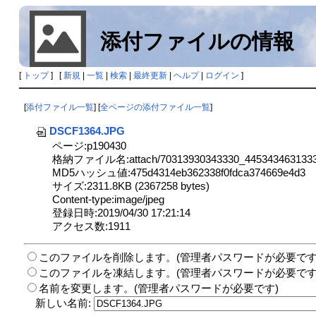
添付ファイルの情報
[
トップ
] [
新規
|
一覧
|
検索
|
最終更新
|
ヘルプ
|
ログイン
]
[
添付ファイル一覧
] [
全ページの添付ファイル一覧
]
DSCF1364.JPG
ページ:p190430
格納ファイル名:attach/70313930343330_4453434631333
MD5ハッシュ値:475d4314eb362338f0fdca374669e4d3
サイズ:2311.8KB (2367258 bytes)
Content-type:image/jpeg
登録日時:2019/04/30 17:21:14
アクセス数:1911
このファイルを削除します。(管理者パスワードが必要です
このファイルを凍結します。(管理者パスワードが必要です
名前を変更します。(管理者パスワードが必要です)
新しい名前: