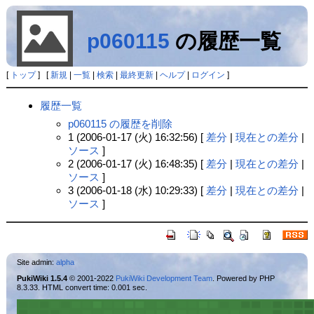
p060115
の履歴一覧
[
トップ
] [
新規
|
一覧
|
検索
|
最終更新
|
ヘルプ
|
ログイン
]
履歴一覧
p060115 の履歴を削除
1 (2006-01-17 (火) 16:32:56) [
差分
|
現在との差分
|
ソース
]
2 (2006-01-17 (火) 16:48:35) [
差分
|
現在との差分
|
ソース
]
3 (2006-01-18 (水) 10:29:33) [
差分
|
現在との差分
|
ソース
]
Site admin:
alpha
PukiWiki 1.5.4
© 2001-2022
PukiWiki Development Team
. Powered by PHP
8.3.33. HTML convert time: 0.001 sec.