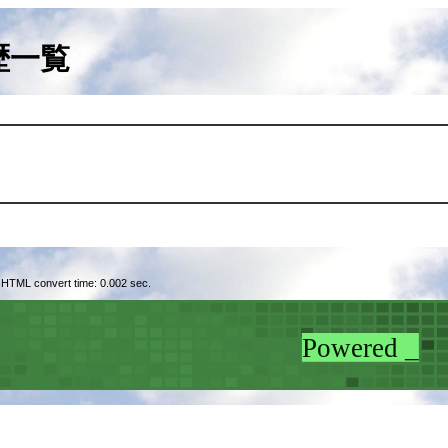
歴一覧
 HTML convert time: 0.002 sec.