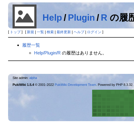
Help
/
Plugin
/
R
の履
[
トップ
] [
新規
|
一覧
|
検索
|
最終更新
|
ヘルプ
|
ログイン
]
履歴一覧
Help/Plugin/R
の履歴はありません。
Site admin:
alpha
PukiWiki 1.5.4
© 2001-2022
PukiWiki Development Team
. Powered by PHP 8.3.32.